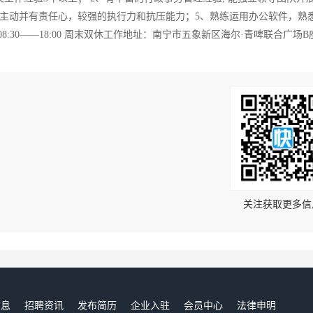
主动并有责任心，较强的执行力和抗压能力；5、熟练运用办公软件，熟悉Ex
30——18:00 周末双休工作地址：南宁市五象新区海尔·青啤联合广场B座
！
关注获取更多信
信息
招聘资讯
发布简历
企业入驻
会员中心
法律申明