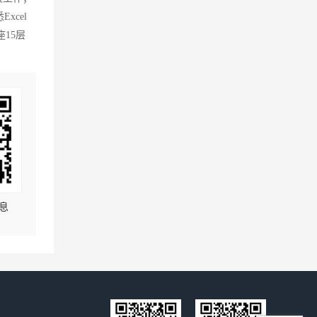
cel
15层
息