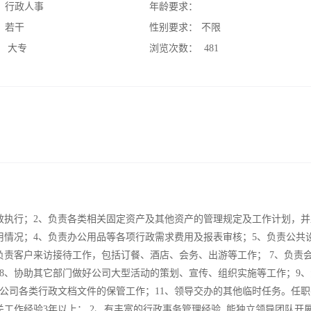
：
行政人事
年龄要求：
：
若干
性别要求：
不限
：
大专
浏览次数：
481
效执行；2、负责各类相关固定资产及其他资产的管理规定及工作计划，并
用情况；4、负责办公用品等各项行政需求费用及报表审核；5、负责公共
负责客户来访接待工作，包括订餐、酒店、会务、出游等工作； 7、负责
8、协助其它部门做好公司大型活动的策划、宣传、组织实施等工作；9、
司公司各类行政文档文件的保管工作；11、领导交办的其他临时任务。任
工作经验3年以上； 2、有丰富的行政事务管理经验, 能独立领导团队开