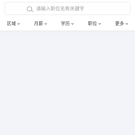
4000-5000元
本科
行政后勤
建筑装潢
确定
区域
月薪
学历
职位
更多
5000-8000元
硕士
销售岗位
教师
8000-12000元
博士
文员
护士
12000-20000元
财务会计
传单派发
其他
超市零售
促销导购
网络IT
保健按摩
快递员
前台接待
收银员
技术员/工程师
水电/机修
部门经理