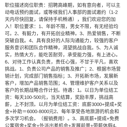
职位描述岗位职责：招聘高峰期，如有意向者，可以主
动电话预约面试，或等候我们人事部的面试邀约（1-2
天内尽快回复，请保持手机畅通），我们欢迎您的加
入！职位要求：1、年龄不限，男女不限，有无经验均
可。2、有毅力，有开拓创业精神。3、热爱销售，不断
突破自我。4、具有良好的人际沟通能力，较强的客户
服务意识和团队合作精神，渴望挑战自我。5、为人诚
实，热情大方，能吃苦耐劳，承受能力强，有上进心。
6、对待工作认真负责，责任心强，不甘于平凡，喜欢
挑战。1、负责公司产品的销售及推广；2、根据市场营
销计划，完成部门销售指标；3、开拓新市场，发展新
客户，增加产品销售范围；4、管理维护客户关系以及
客户的长期战略合作计划。待遇：1。以日为单位结工
资：每天100-500元，当天结算，奖励丰厚，挑战高
薪，上不封顶。以月为单位结工资：底薪3000+提成+奖
金+补助＝6000-8000元2、每年享受各地旅游的机会和
多次学习机会。（报销费用）。3、高底薪+提成+免费
公寓宿舍+奖金+外派出差机会+发展前景+带薪休假4、