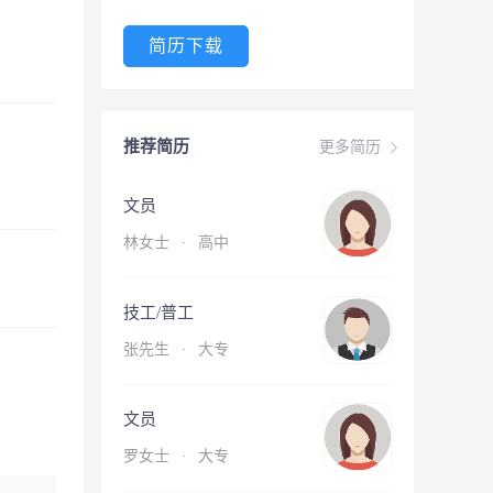
简历下载
推荐简历
更多简历
文员
林女士
·
高中
技工/普工
张先生
·
大专
文员
罗女士
·
大专