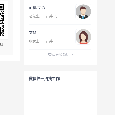
司机/交通
赵先生
·
高中以下
文员
张女士
·
高中
息
查看更多简历
微信扫一扫找工作