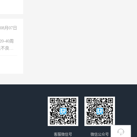
上文化，
良好沟通
08月07日
0-40周
无不良嗜
准八人间住
倒，每月
0小时
客服微信号
微信公众号