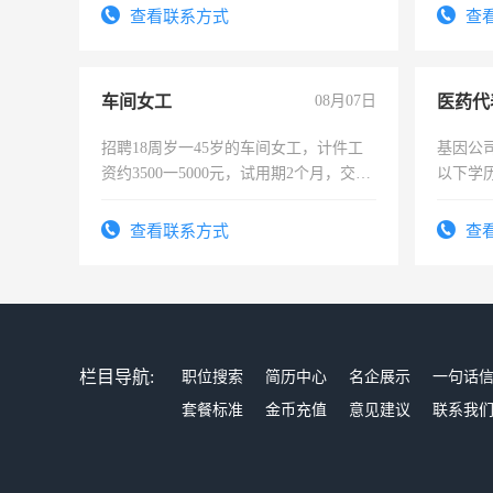
4500。
查看联系方式
查
车间女工
08月07日
医药代
招聘18周岁一45岁的车间女工，计件工
基因公
资约3500一5000元，试用期2个月，交五
以下学历
险，有年薪假，年底福利
可，需
表或者
查看联系方式
查
交五险
栏目导航:
职位搜索
简历中心
名企展示
一句话
套餐标准
金币充值
意见建议
联系我