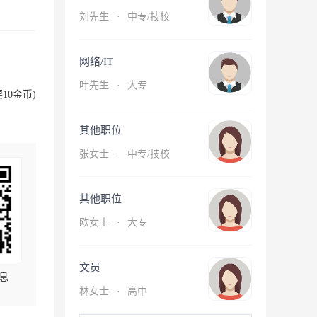
刘先生
·
中专/技校
网络/IT
叶先生
·
大专
10金币)
其他职位
张女士
·
中专/技校
其他职位
欧女士
·
大专
文员
息
林女士
·
高中