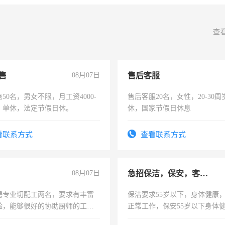
查
售
08月07日
售后客服
50名，男女不限，月工资4000-
售后客服20名，女性，20-30
元，单休，法定节假日休。
休，国家节假日休息
看联系方式
查看联系方式
08月07日
急招保洁，保安，客服，工程
聘专业切配工两名，要求有丰富
保洁要求55岁以下，身体健康
验，能够很好的协助厨师的工
正常工作，保安55岁以下身体
住，每月有公休，工资3500-
责任心形象端庄，遵纪守法，