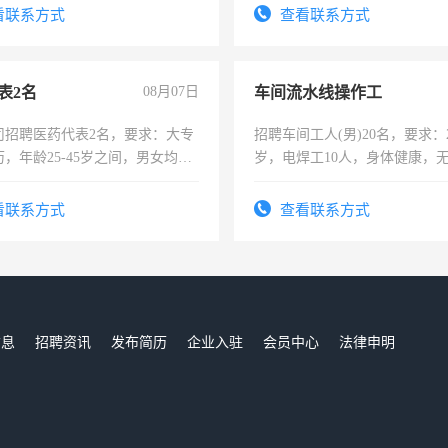
录，客服要求45岁以下高中以
看联系方式
查看联系方式
懂电脑工作认真，性格开朗有
能力，工程，懂水电维修。
表2名
08月07日
车间流水线操作工
司招聘医药代表2名，要求：大专
招聘车间工人(男)20名，要求：2
，年龄25-45岁之间，男女均
岁，电焊工10人，身体健康，
要具有营销经验，从事过医药代
好。薪资：4500-7000元，标
有医学资质的优先，底薪+绩效，
宿，免费发放劳保用品，两班
看联系方式
查看联系方式
。
25号准时发放工资，工作时间1
信息
招聘资讯
发布简历
企业入驻
会员中心
法律申明
们